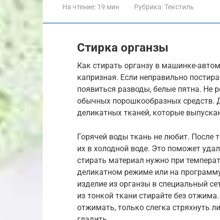
На чтение:
19 мин
Рубрика:
Текстиль
Стирка органзы
Как стирать органзу в машинке-авто
капризная. Если неправильно постират
появиться разводы, белые пятна. Не 
обычных порошкообразных средств. Д
деликатных тканей, которые выпуска
Горячей воды ткань не любит. После т
их в холодной воде. Это поможет удал
стирать материал нужно при температ
деликатном режиме или на программу
изделие из органзы в специальный се
из тонкой ткани стирайте без отжима.
отжимать, только слегка стряхнуть л
гладить.