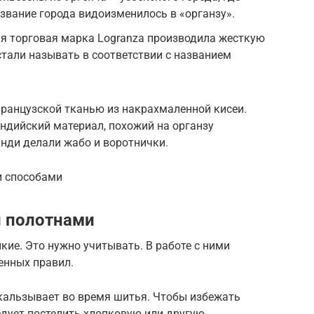
звание города видоизменилось в «органзу».
ая торговая марка Logranza производила жесткую
стали называть в соответствии с названием
 французской тканью из накрахмаленной кисеи.
ндийский материал, похожий на органзу
нди делали жабо и воротнички.
и способами
и полотнами
ие. Это нужно учитывать. В работе с ними
енных правил.
скальзывает во время шитья. Чтобы избежать
ледует постелить хлопковую или другую