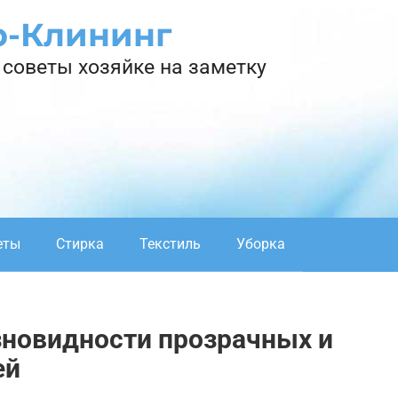
р-Клининг
советы хозяйке на заметку
еты
Стирка
Текстиль
Уборка
зновидности прозрачных и
ей