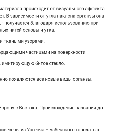
материала происходит от визуального эффекта,
я. В зависимости от угла наклона органзы она
кт получается благодаря использованию при
ных нитей основы и утка.
и ткаными узорами.
ерцающими частицами на поверхности.
, имитирующую битое стекло.
енно появляются все новые виды органзы.
в Европу с Востока. Происхождение названия до
ивезены из Ургенча – узбекского города, где