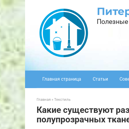
Перейти
Пите
к
контенту
Полезные 
Главная страница
Статьи
Сов
Главная
»
Текстиль
Какие существуют ра
полупрозрачных ткан