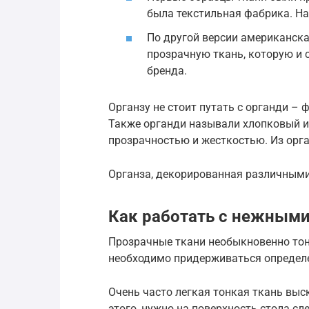
была текстильная фабрика. На
По другой версии американск
прозрачную ткань, которую и 
бренда.
Органзу не стоит путать с органди –
Также органди называли хлопковый и
прозрачностью и жесткостью. Из орга
Органза, декорированная различным
Как работать с нежным
Прозрачные ткани необыкновенно тонк
необходимо придерживаться определ
Очень часто легкая тонкая ткань вы
этого, нужно на поверхность стола с